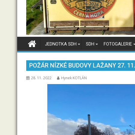
JEDNOTKA SDH
SDH
FOTOGALERIE
POŽÁR NÍZKÉ BUDOVY LAŽANY 27. 11.
28. 11. 2022
Hynek KOTLÁN