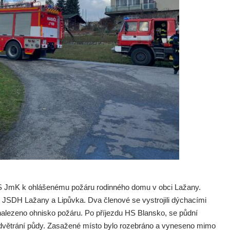
S JmK k ohlášenému požáru rodinného domu v obci Lažany.
je JSDH Lažany a Lipůvka. Dva členové se vystrojili dýchacími
 nalezeno ohnisko požáru. Po příjezdu HS Blansko, se půdní
odvětrání půdy. Zasažené místo bylo rozebráno a vyneseno mimo