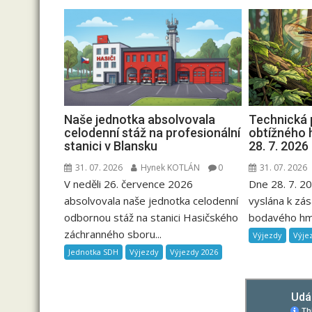
Naše jednotka absolvovala
Technická 
celodenní stáž na profesionální
obtížného
stanici v Blansku
28. 7. 2026
31. 07. 2026
Hynek KOTLÁN
0
31. 07. 2026
V neděli 26. července 2026
Dne 28. 7. 2
absolvovala naše jednotka celodenní
vyslána k zás
odbornou stáž na stanici Hasičského
bodavého hmy
záchranného sboru...
Výjezdy
Výje
Jednotka SDH
Výjezdy
Výjezdy 2026