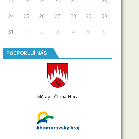
17
18
19
20
21
22
23
24
25
26
27
28
29
30
31
1
2
3
4
5
6
PODPORUJÍ NÁS
Městys Černá Hora