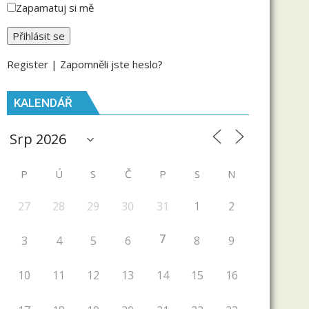
Zapamatuj si mě
Register
|
Zapomněli jste heslo?
KALENDÁŘ
P
Ú
S
Č
P
S
N
27
28
29
30
31
1
2
7
3
4
5
6
8
9
10
11
12
13
14
15
16