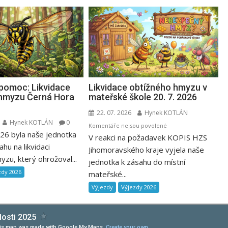
pomoc: Likvidace
Likvidace obtížného hmyzu v
 hmyzu Černá Hora
mateřské škole 20. 7. 2026
22. 07. 2026
Hynek KOTLÁN
Hynek KOTLÁN
0
u
Komentáře nejsou povolené
026 byla naše jednotka
V reakci na požadavek KOPIS HZS
textu
ahu na likvidaci
s
Jihomoravského kraje vyjela naše
zu, který ohrožoval...
názvem
jednotka k zásahu do místní
Likvidace
zdy 2026
mateřské...
obtížného
Výjezdy
Výjezdy 2026
hmyzu
v
mateřské
škole