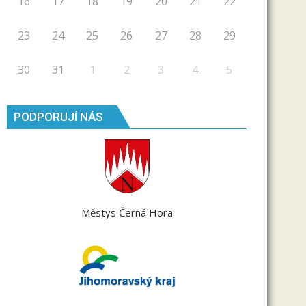
16
17
18
19
20
21
22
23
24
25
26
27
28
29
30
31
1
2
3
4
5
PODPORUJÍ NÁS
Městys Černá Hora