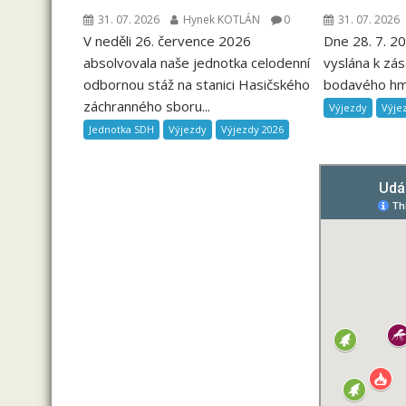
31. 07. 2026
Hynek KOTLÁN
0
31. 07. 2026
V neděli 26. července 2026
Dne 28. 7. 2
absolvovala naše jednotka celodenní
vyslána k zás
odbornou stáž na stanici Hasičského
bodavého hmy
záchranného sboru...
Výjezdy
Výje
Jednotka SDH
Výjezdy
Výjezdy 2026