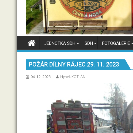
JEDNOTKA SDH
SDH
FOTOGALERIE
POŽÁR DÍLNY RÁJEC 29. 11. 2023
04. 12. 2023
Hynek KOTLÁN