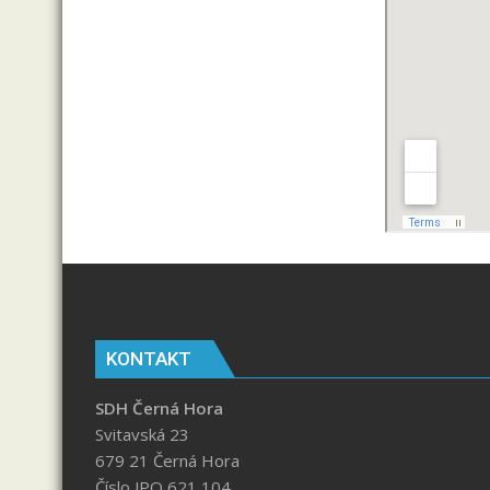
KONTAKT
SDH Černá Hora
Svitavská 23
679 21 Černá Hora
Číslo JPO 621 104