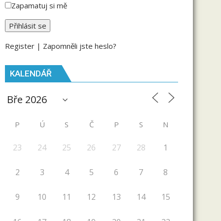
Zapamatuj si mě
Register
|
Zapomněli jste heslo?
KALENDÁŘ
P
Ú
S
Č
P
S
N
23
24
25
26
27
28
1
2
3
4
5
6
7
8
9
10
11
12
13
14
15