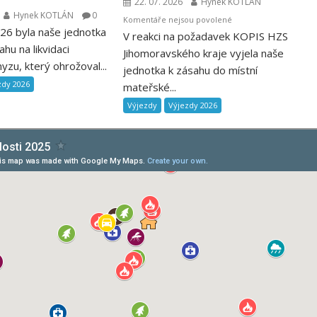
22. 07. 2026
Hynek KOTLÁN
Hynek KOTLÁN
0
u
Komentáře nejsou povolené
026 byla naše jednotka
V reakci na požadavek KOPIS HZS
textu
ahu na likvidaci
s
Jihomoravského kraje vyjela naše
zu, který ohrožoval...
názvem
jednotka k zásahu do místní
Likvidace
zdy 2026
mateřské...
obtížného
Výjezdy
Výjezdy 2026
hmyzu
v
mateřské
škole
20.
7.
2026