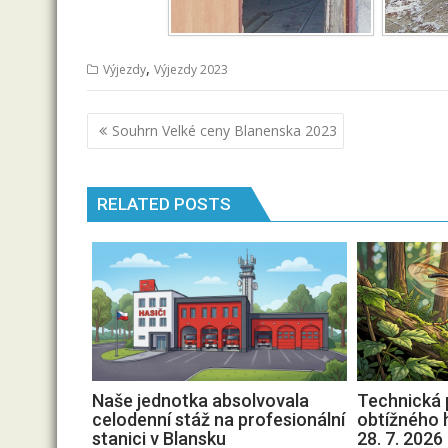
,
Výjezdy
Výjezdy 2023
Navigace
Souhrn Velké ceny Blanenska 2023
pro
příspěvek
RELATED POSTS
Naše jednotka absolvovala
Technická 
celodenní stáž na profesionální
obtížného
stanici v Blansku
28. 7. 2026