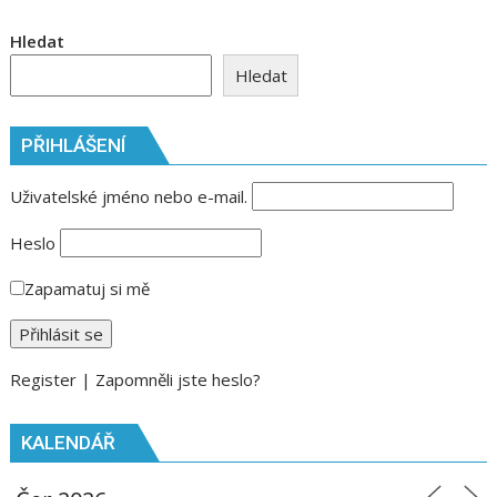
žehnání
Hledat
nové
Hledat
cisterny
Tatra
Force
PŘIHLÁŠENÍ
Uživatelské jméno nebo e-mail.
Heslo
Zapamatuj si mě
Register
|
Zapomněli jste heslo?
KALENDÁŘ