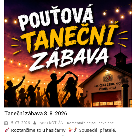
Taneční zábava 8. 8. 2026
15. 07. 2026
Hynek KOTLÁN
u
Komentáře nejsou povolené
Roztančíme to u hasičárny!
Sousedé, přátelé,
textu
s