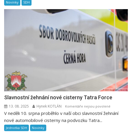
Novinky
SDH
Sběr
železného
šrotu
13.
9.
2025
Slavnostní žehnání nové cisterny Tatra Force
13. 08. 2025
Hynek KOTLÁN
u
Komentáře nejsou povolené
V neděli 10. srpna proběhlo v naší obci slavnostní žehnání
textu
s
nové automobilové cisterny na podvozku Tatra...
názvem
Jednotka SDH
Novinky
Slavnostní