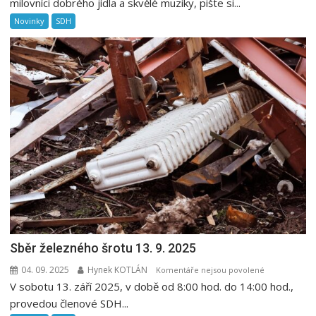
milovníci dobrého jídla a skvělé muziky, pište si...
názvem
Novinky
SDH
Taneční
zábava
8.
8.
2026
Sběr železného šrotu 13. 9. 2025
04. 09. 2025
Hynek KOTLÁN
u
Komentáře nejsou povolené
V sobotu 13. září 2025, v době od 8:00 hod. do 14:00 hod.,
textu
s
provedou členové SDH...
názvem