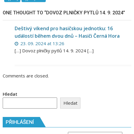
Likvidace
obtížného
ONE THOUGHT TO “
DOVOZ PLNIČKY PYTLŮ 14. 9. 2024
”
hmyzu
v
Deštivý víkend pro hasičskou jednotku: 16
mateřské
událostí během dvou dnů – Hasiči Černá Hora
škole
20.
23. 09. 2024 at 13:26
7.
[…] Dovoz plničky pytlů 14. 9. 2024 […]
2026
Comments are closed.
Hledat
Hledat
PŘIHLÁŠENÍ