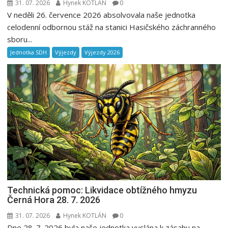
31. 07. 2026
Hynek KOTLÁN
0
V neděli 26. července 2026 absolvovala naše jednotka
celodenní odbornou stáž na stanici Hasičského záchranného
sboru...
Jednotka SDH
Výjezdy
Výjezdy 2026
Technická pomoc: Likvidace obtížného hmyzu
Černá Hora 28. 7. 2026
31. 07. 2026
Hynek KOTLÁN
0
Dne 28. 7. 2026 byla naše jednotka vyslána k zásahu na