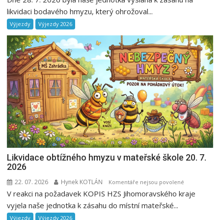
likvidaci bodavého hmyzu, který ohrožoval...
Výjezdy
Výjezdy 2026
Likvidace obtížného hmyzu v mateřské škole 20. 7.
2026
22. 07. 2026
Hynek KOTLÁN
u
Komentáře nejsou povolené
V reakci na požadavek KOPIS HZS Jihomoravského kraje
textu
s
vyjela naše jednotka k zásahu do místní mateřské...
názvem
Výjezdy
Výjezdy 2026