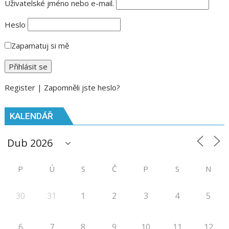
Uživatelské jméno nebo e-mail.
Heslo
Zapamatuj si mě
Register
|
Zapomněli jste heslo?
KALENDÁŘ
P
Ú
S
Č
P
S
N
30
31
1
2
3
4
5
6
7
8
9
10
11
12