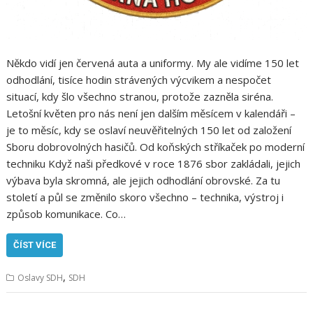
​Někdo vidí jen červená auta a uniformy. My ale vidíme 150 let
odhodlání, tisíce hodin strávených výcvikem a nespočet
situací, kdy šlo všechno stranou, protože zazněla siréna.
Letošní květen pro nás není jen dalším měsícem v kalendáři –
je to měsíc, kdy se oslaví neuvěřitelných 150 let od založení
Sboru dobrovolných hasičů. ​Od koňských stříkaček po moderní
techniku ​Když naši předkové v roce 1876 sbor zakládali, jejich
výbava byla skromná, ale jejich odhodlání obrovské. Za tu
století a půl se změnilo skoro všechno – technika, výstroj i
způsob komunikace. Co…
ČÍST VÍCE
,
Oslavy SDH
SDH